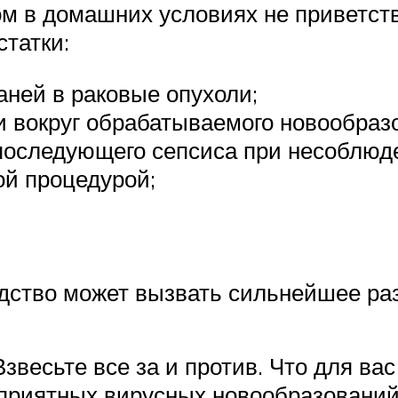
 в домашних условиях не приветству
татки:
аней в раковые опухоли;
 вокруг обрабатываемого новообраз
последующего сепсиса при несоблюде
ой процедурой;
едство может вызвать сильнейшее ра
звесьте все за и против. Что для ва
еприятных вирусных новообразовани