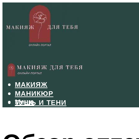
БРОВИ
ВОЛОСЫ
МАКИЯЖ
МАНИКЮР
Меню
ТУШЬ И ТЕНИ
УХОД ЗА ЛИЦОМ
Меню