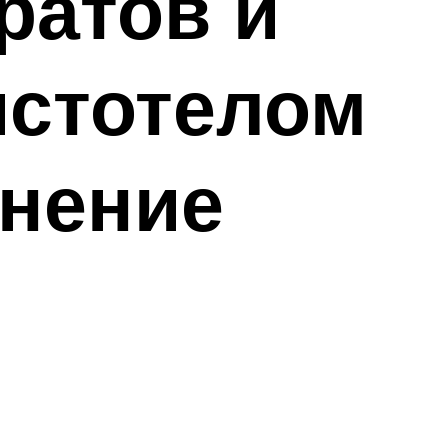
ратов и
истотелом
енение