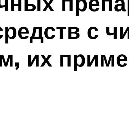
чных препа
редств с ч
м, их прим