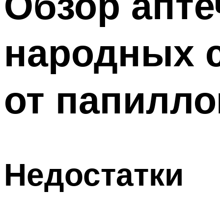
Обзор апте
народных с
от папилло
Недостатки