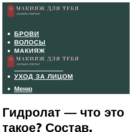
БРОВИ
ВОЛОСЫ
МАКИЯЖ
МАНИКЮР
ТУШЬ И ТЕНИ
УХОД ЗА ЛИЦОМ
Меню
Меню
Гидролат — что это
такое? Состав,