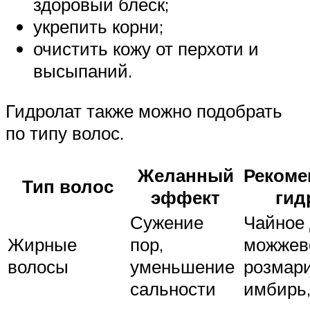
здоровый блеск;
укрепить корни;
очистить кожу от перхоти и
высыпаний.
Гидролат также можно подобрать
по типу волос.
Желанный
Реком
Тип волос
эффект
гид
Сужение
Чайное 
Жирные
пор,
можжев
волосы
уменьшение
розмари
сальности
имбирь,