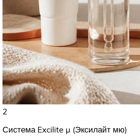
2
Система Excilite µ (Эксилайт мю)