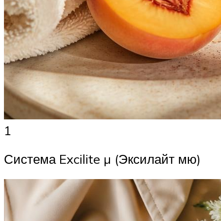
1
Система Excilite µ (Эксилайт мю)