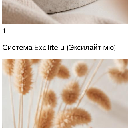
1
Система Excilite µ (Эксилайт мю)