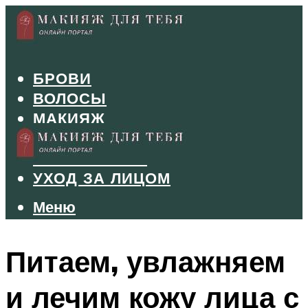
БРОВИ
ВОЛОСЫ
МАКИЯЖ
МАНИКЮР
ТУШЬ И ТЕНИ
УХОД ЗА ЛИЦОМ
Меню
Меню
Питаем, увлажняем
и лечим кожу лица с