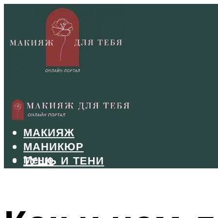
БРОВИ
ВОЛОСЫ
МАКИЯЖ
МАНИКЮР
Меню
ТУШЬ И ТЕНИ
УХОД ЗА ЛИЦОМ
Меню