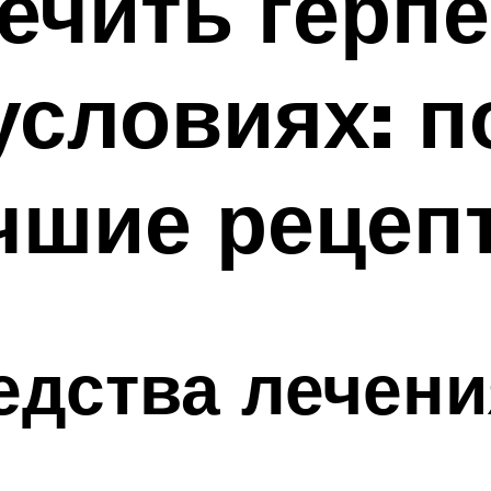
ечить герпе
условиях: п
чшие рецеп
дства лечени