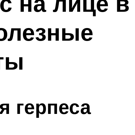
с на лице в
олезные
ты
я герпеса