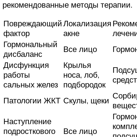
рекомендованные методы терапии.
Повреждающий
Локализация
Реком
фактор
акне
лечен
Гормональный
Все лицо
Гормо
дисбаланс
Дисфункция
Крылья
Подсу
работы
носа, лоб,
средс
сальных желез
подбородок
Сорби
Патологии ЖКТ
Скулы, щеки
вещес
Гормо
Наступление
компле
подросткового
Все лицо
подсу