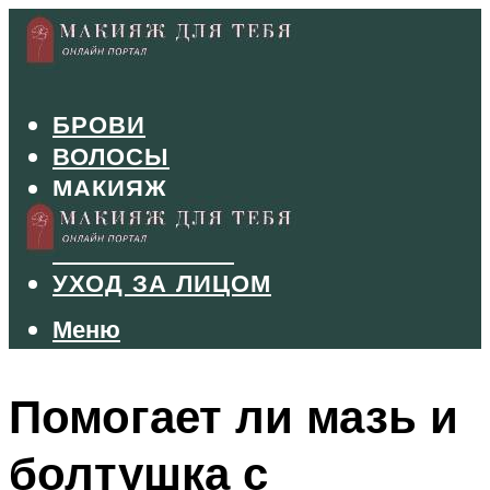
БРОВИ
ВОЛОСЫ
МАКИЯЖ
МАНИКЮР
ТУШЬ И ТЕНИ
УХОД ЗА ЛИЦОМ
Меню
Меню
Помогает ли мазь и
болтушка с