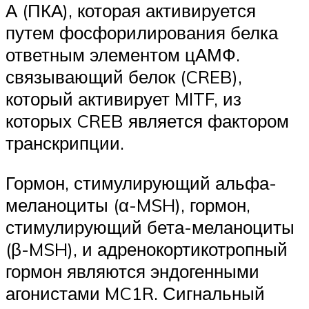
А (ПКА), которая активируется
путем фосфорилирования белка
ответным элементом цАМФ.
связывающий белок (CREB),
который активирует MITF, из
которых CREB является фактором
транскрипции.
Гормон, стимулирующий альфа-
меланоциты (α-MSH), гормон,
стимулирующий бета-меланоциты
(β-MSH), и адренокортикотропный
гормон являются эндогенными
агонистами MC1R. Сигнальный