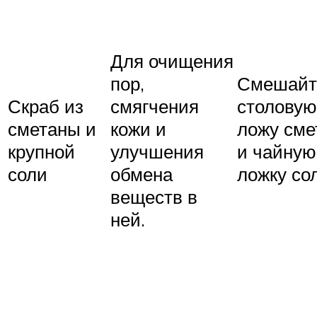
Для очищения
пор,
Смешайт
Скраб из
смягчения
столовую
сметаны и
кожи и
ложу сме
крупной
улучшения
и чайную
соли
обмена
ложку с
веществ в
ней.