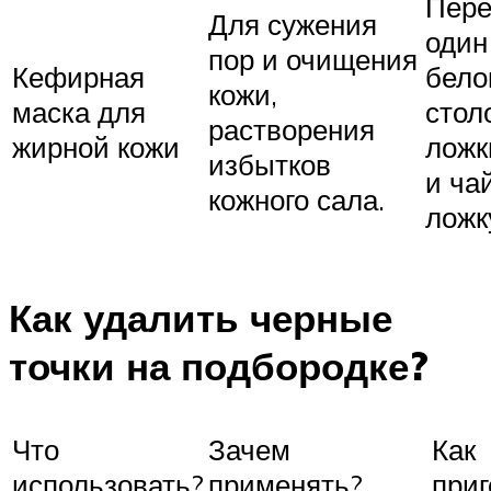
Пер
Для сужения
один
пор и очищения
Кефирная
бело
кожи,
маска для
стол
растворения
жирной кожи
ложк
избытков
и ча
кожного сала.
ложк
Как удалить черные
точки на подбородке?
Что
Зачем
Как
использовать?
применять?
приг