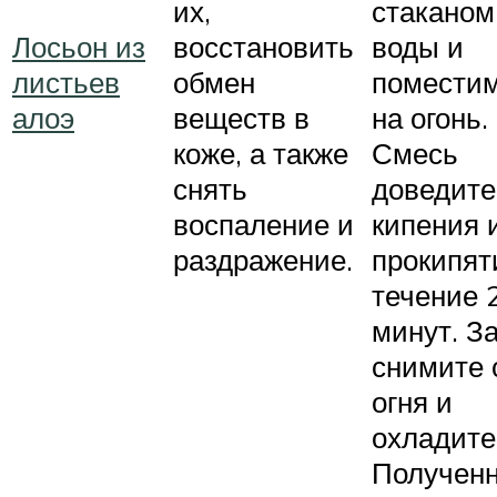
их,
стаканом
Лосьон из
восстановить
воды и
листьев
обмен
помести
алоэ
веществ в
на огонь.
коже, а также
Смесь
снять
доведите
воспаление и
кипения 
раздражение.
прокипят
течение 
минут. З
снимите 
огня и
охладите
Получен