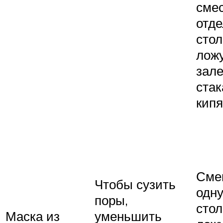
сме
отде
сто
ложу
зал
ста
кипя
Сме
Чтобы сузить
одн
поры,
сто
Маска из
уменьшить