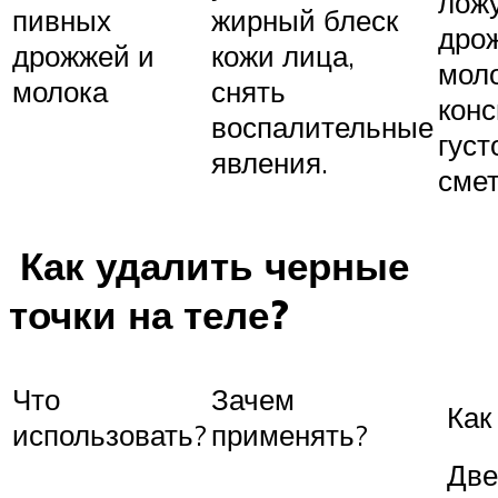
лож
пивных
жирный блеск
дро
дрожжей и
кожи лица,
мол
молока
снять
кон
воспалительные
густ
явления.
сме
Как удалить черные
точки на теле?
Что
Зачем
Как
использовать?
применять?
Две