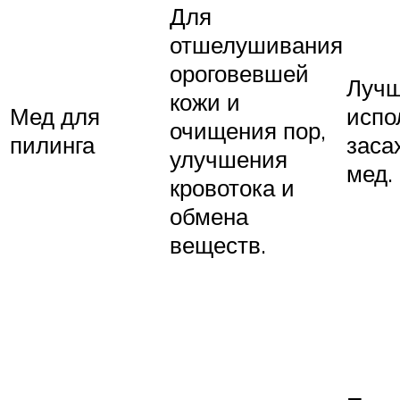
Для
отшелушивания
ороговевшей
Луч
кожи и
Мед для
испо
очищения пор,
пилинга
заса
улучшения
мед.
кровотока и
обмена
веществ.