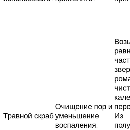
Воз
рав
част
звер
ром
чист
кал
Очищение пор и
пер
Травной скраб
уменьшение
Из
воспаления.
пол