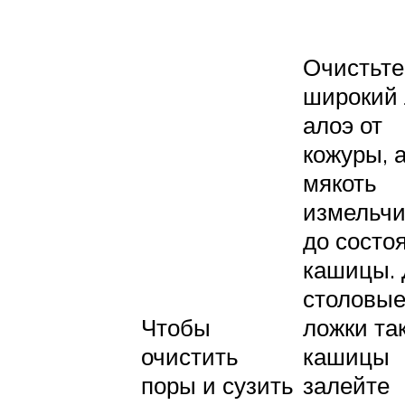
Очистьте
широкий 
алоэ от
кожуры, 
мякоть
измельчи
до состо
кашицы. 
столовы
Чтобы
ложки та
очистить
кашицы
поры и сузить
залейте