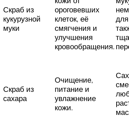
кожи от
мук
Скраб из
ороговевших
нем
кукурузной
клеток, её
для
муки
смягчения и
так
улучшения
тща
кровообращения.
пер
Сах
Очищение,
сме
Скраб из
питание и
лю
сахара
увлажнение
рас
кожи.
мас