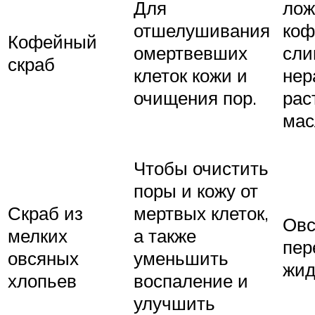
Для
лож
отшелушивания
коф
Кофейный
омертвевших
сли
скраб
клеток кожи и
нер
очищения пор.
рас
мас
Чтобы очистить
поры и кожу от
Скраб из
мертвых клеток,
Овс
мелких
а также
пер
овсяных
уменьшить
жид
хлопьев
воспаление и
улучшить