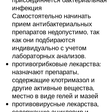
инфекция
Самостоятельно начинать
прием антибактериальных
препаратов недопустимо, так
как они подбираются
индивидуально с учетом
лабораторных анализов.
противогрибковые лекарства:
назначают препараты,
содержащие клотримазол и
другие активные вещества,
местно в виде гелей и мазей
противовирусные лекарства,
содержащие ацикловир и