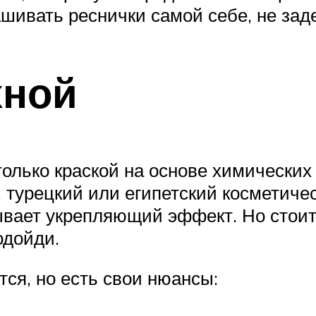
ивать реснички самой себе, не заде
хной
олько краской на основе химических 
 турецкий или египетский косметичес
ывает укрепляющий эффект. Но стоит
одойди.
ся, но есть свои нюансы: