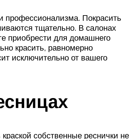
ии профессионализма. Покрасить
ашиваются тщательно. В салонах
те приобрести для домашнего
льно красить, равномерно
сит исключительно от вашего
есницах
ь краской собственные реснички не