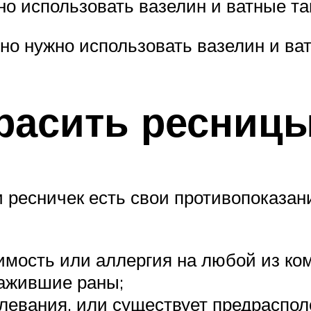
жно использовать вазелин и ватные т
ьно нужно использовать вазелин и в
красить ресниц
и ресничек есть свои противопоказан
мость или аллергия на любой из ком
зажившие раны;
левания, или существует предраспол