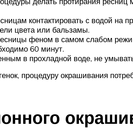
роцедуры делать протирания ресниц 
сницам контактировать с водой на пр
тели цвета или бальзамы.
есницы феном в самом слабом режим
бходимо 60 минут.
нным в прохладной воде, не умыват
тенок, процедуру окрашивания потре
лонного окраши