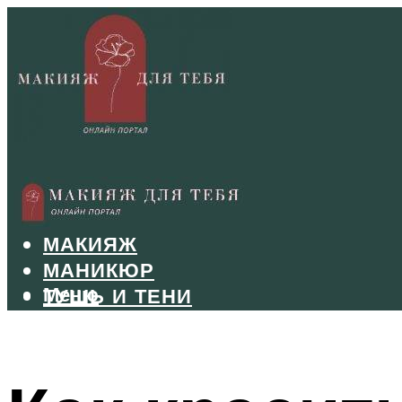
БРОВИ
ВОЛОСЫ
МАКИЯЖ
МАНИКЮР
Меню
ТУШЬ И ТЕНИ
УХОД ЗА ЛИЦОМ
Меню