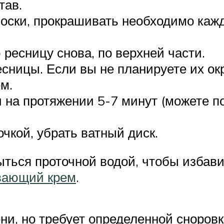
тав.
лоски, прокрашивать необходимо кажд
 ресницу снова, по верхней части.
сницы. Если вы не планируете их о
м.
 на протяжении 5-7 минут (можете п
очкой, убрать ватный диск.
ься проточной водой, чтобы избавит
ивающий крем
.
и, но требует определенной сноровки