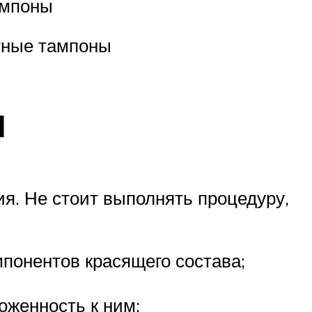
ампоны
атные тампоны
ы
ия. Не стоит выполнять процедуру,
понентов красящего состава;
оженность к ним;