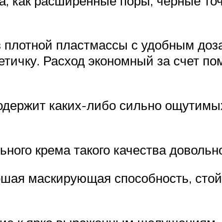
, как расширенные поры, черные точ
з плотной пластмассы с удобным доза
етичку. Расход экономный за счет 
содержит каких-либо сильно ощутимых
ьного крема такого качества довольн
ошая маскирующая способность, стой