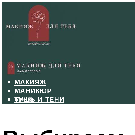
БРОВИ
ВОЛОСЫ
МАКИЯЖ
МАНИКЮР
Меню
ТУШЬ И ТЕНИ
УХОД ЗА ЛИЦОМ
Меню