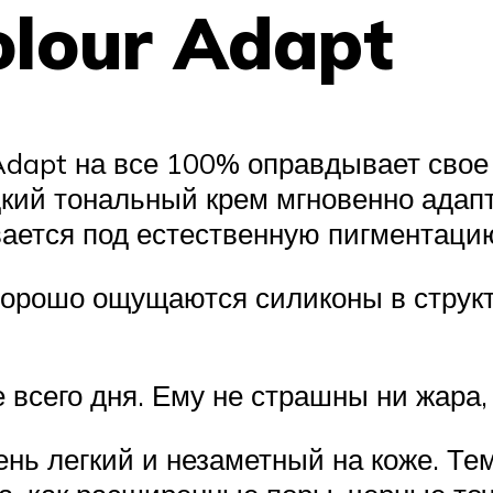
olour Adapt
Adapt на все 100% оправдывает свое
ий тональный крем мгновенно адапти
вается под естественную пигментаци
Хорошо ощущаются силиконы в структ
е всего дня. Ему не страшны ни жара,
нь легкий и незаметный на коже. Тем