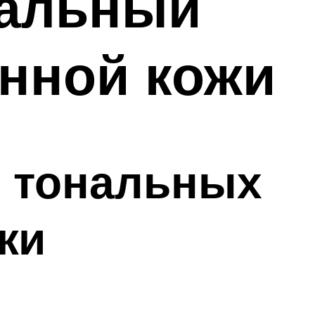
нальный
нной кожи
х тональных
жи