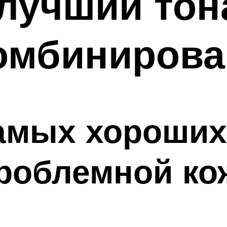
лучший то
комбинирова
самых хороши
роблемной ко