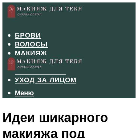
БРОВИ
ВОЛОСЫ
МАКИЯЖ
МАНИКЮР
ТУШЬ И ТЕНИ
УХОД ЗА ЛИЦОМ
Меню
Меню
Идеи шикарного
макияжа под