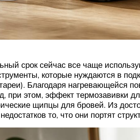
льный срок сейчас все чаще исполь
трументы, которые нуждаются в подк
тареи). Благодаря нагревающейся по
нд, при этом, эффект термозавивки д
рические щипцы для бровей. Из дост
едостатков то, что они портят струк