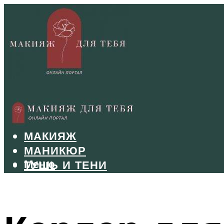
БРОВИ
ВОЛОСЫ
МАКИЯЖ
МАНИКЮР
Меню
ТУШЬ И ТЕНИ
УХОД ЗА ЛИЦОМ
Меню