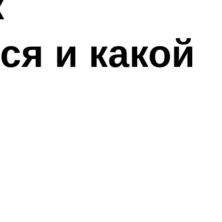
к
ся и какой