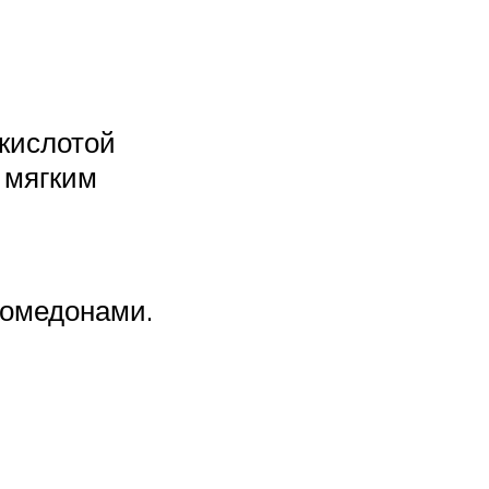
кислотой
 мягким
комедонами.