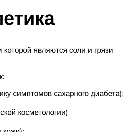
метика
которой являются соли и грязи
к:
ику симптомов сахарного диабета);
ской косметологии);
 кожи);