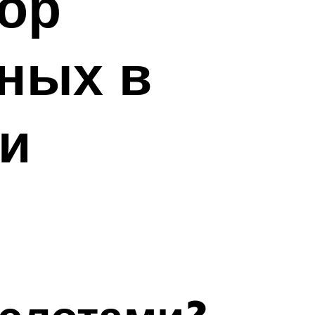
зор
ных в
и