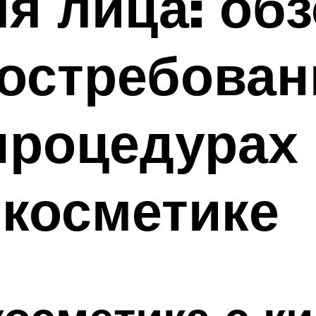
я лица: об
востребован
процедурах 
косметике