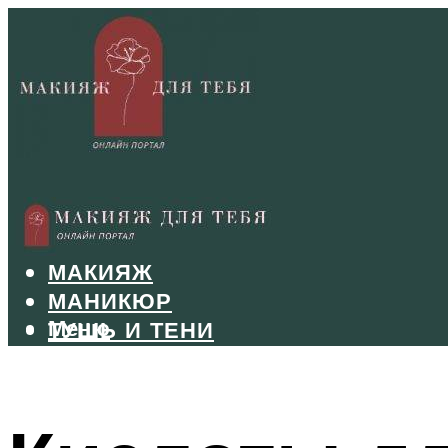
БРОВИ
ВОЛОСЫ
МАКИЯЖ
МАНИКЮР
Меню
ТУШЬ И ТЕНИ
УХОД ЗА ЛИЦОМ
Меню