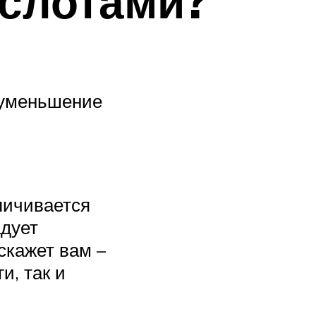
ислотами?
 уменьшение
еличивается
адует
скажет вам –
и, так и