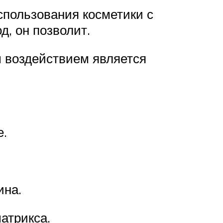
спользования косметики с
д, он позволит.
 воздействием является
е.
ина.
атрикса.