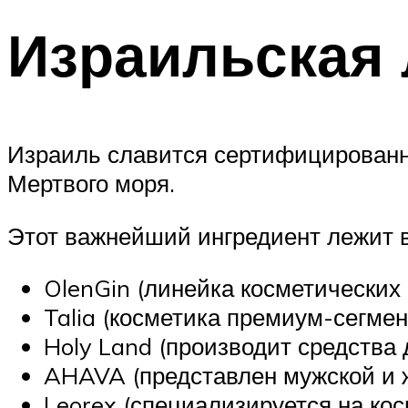
Израильская 
Израиль славится сертифицированно
Мертвого моря.
Этот важнейший ингредиент лежит в 
OlenGin (линейка косметических
Talia (косметика премиум-сегмен
Holy Land (производит средства 
AHAVA (представлен мужской и ж
Leorex (специализируется на ко