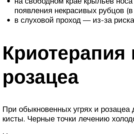
на свободном крае крыльев носа 
появления некрасивых рубцов (в
в слуховой проход — из-за риска
Криотерапия 
розацеа
При обыкновенных угрях и розацеа 
кисты. Черные точки лечению холод