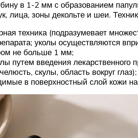
лубину в 1-2 мм с образованием папу
ук, лица, зоны декольте и шеи. Техн
урная техника (подразумевает множес
епарата; уколы осуществляются вприт
ом не больше 1 мм;
ы путем введения лекарственного пр
елюсть, скулы, область вокруг глаз);
димые в поверхностный слой кожи на 