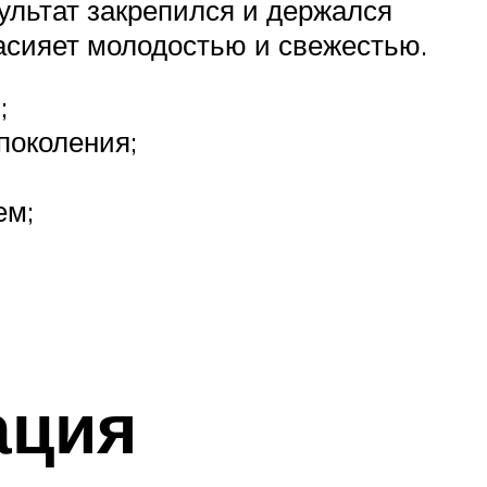
зультат закрепился и держался
засияет молодостью и свежестью.
;
поколения;
ем;
ация