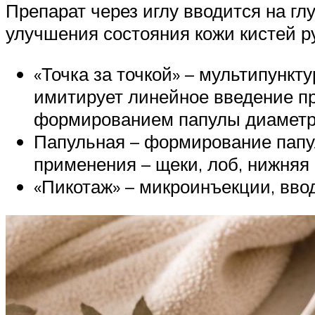
Препарат через иглу вводится на г
улучшения состояния кожи кистей р
«Точка за точкой» – мультипункт
имитирует линейное введение пр
формированием папулы диаметр
Папульная – формирование папул
применения – щеки, лоб, нижняя ч
«Пикотаж» – микроинъекции, вво