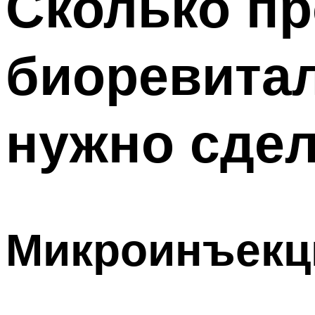
Сколько п
биоревитал
нужно сдел
Микроинъекц