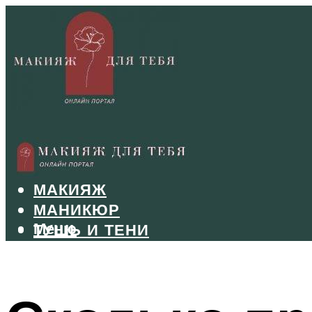
БРОВИ
ВОЛОСЫ
МАКИЯЖ
МАНИКЮР
Меню
ТУШЬ И ТЕНИ
УХОД ЗА ЛИЦОМ
Меню