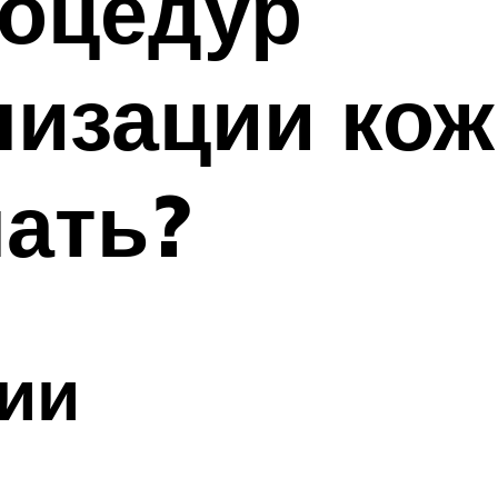
роцедур
изации кож
ать?
ии