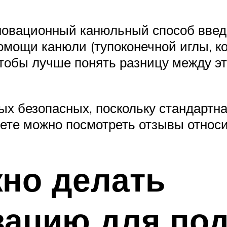
новационный канюльный способ введ
помощи канюли (тупоконечной иглы, к
Чтобы лучше понять разницу между 
ых безопасных, поскольку стандартн
нете можно посмотреть отзывы относи
жно делать
зацию для по