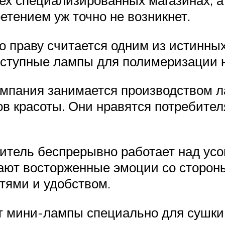
ех специализированных магазинах, а
етением уж точно не возникнет.
о праву считается одним из истинны
оступные лампы для полимеризации н
омпания занимается производством л
ов красоты. Они нравятся потребит
одитель беспрерывно работает над у
ают восторженные эмоции со стороны
тями и удобством.
ет мини-лампы специально для сушки