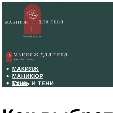
БРОВИ
ВОЛОСЫ
МАКИЯЖ
МАНИКЮР
Меню
ТУШЬ И ТЕНИ
УХОД ЗА ЛИЦОМ
Меню