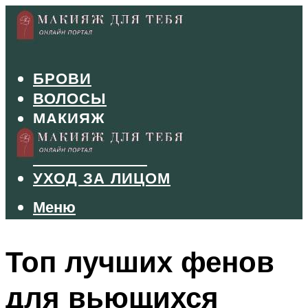
БРОВИ
ВОЛОСЫ
МАКИЯЖ
МАНИКЮР
ТУШЬ И ТЕНИ
УХОД ЗА ЛИЦОМ
Меню
Меню
Топ лучших фенов
для вьющихся