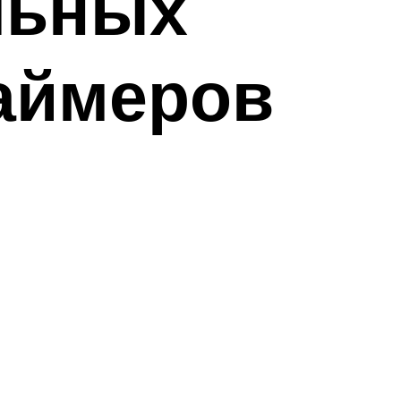
льных
аймеров