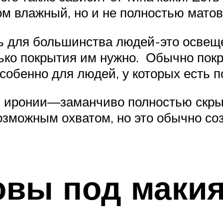
 влажный, но и не полностью матов
ь для большинства людей-это освеще
ько покрытия им нужно. Обычно покры
собенно для людей, у которых есть 
й иронии—заманчиво полностью скрыт
возможным охватом, но это обычно с
овы под маки