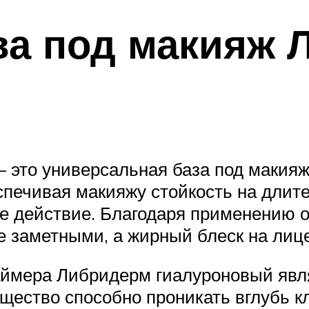
ва под макияж 
это универсальная база под макияж
спечивая макияжу стойкость на длит
 действие. Благодаря применению о
 заметными, а жирный блеск на лице 
мера Либридерм гиалуроновый являе
щество способно проникать вглубь кл