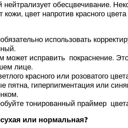
 нейтрализует обесцвечивание. Неко
т кожи, цвет напротив красного цвета
е обязательно использовать коррект
чный.
 может исправить покраснение. Это
шем лице.
тлого красного или розоватого цвет
ые пятна, гиперпигментация или синя
нком.
робуйте тонированный праймер цвет
 сухая или нормальная?