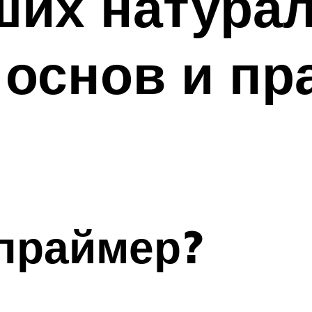
ших натура
 основ и пр
праймер?