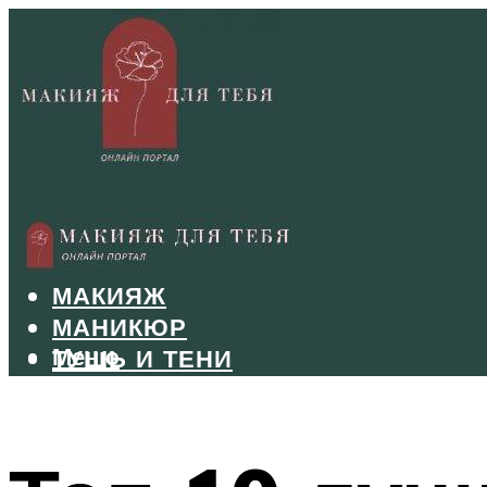
БРОВИ
ВОЛОСЫ
МАКИЯЖ
МАНИКЮР
Меню
ТУШЬ И ТЕНИ
УХОД ЗА ЛИЦОМ
Меню