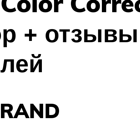
Color Corre
ор + отзывы
елей
BRAND