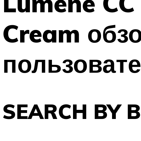
Lumene CC 
Cream обз
пользоват
SEARCH BY 