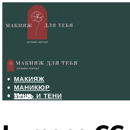
БРОВИ
ВОЛОСЫ
МАКИЯЖ
МАНИКЮР
Меню
ТУШЬ И ТЕНИ
УХОД ЗА ЛИЦОМ
Меню