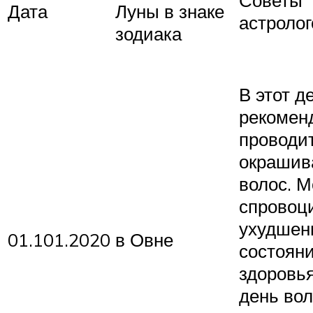
Дата
Луны в знаке
астролог
зодиака
В этот д
рекомен
проводи
окрашив
волос. 
спровоц
ухудшен
01.101.2020
в Овне
состоян
здоровья
день во