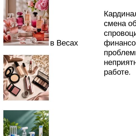
Кардина
смена о
спровоц
в Весах
финанс
проблем
неприят
работе.