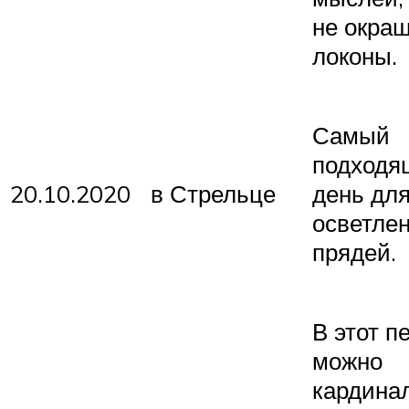
не окра
локоны.
Самый
подходя
20.10.2020
в Стрельце
день дл
осветле
прядей.
В этот п
можно
кардина