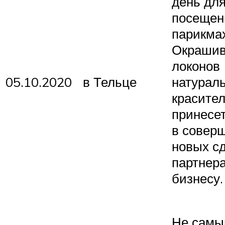
день дл
посещен
парикма
Окрашив
локонов
05.10.2020
в Тельце
натурал
красите
принесет
в совер
новых сд
партнер
бизнесу.
Не самы