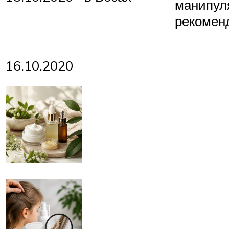
манипул
рекоменд
16.10.2020