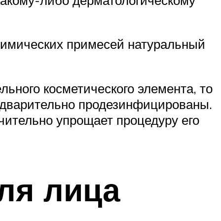
химических примесей натуральный
льного косметического элемента, то
редварительно продезинфицированы.
ачительно упрощает процедуру его
ля лица