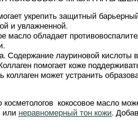
могает укрепить защитный барьерный
ной и увлажненной.
е масло обладает противовоспалите
и.
а. Содержание лауриновой кислоты в
 Коллаген помогает коже поддерживат
ь коллаген может устранить образов
 косметологов кокосовое масло може
н или
неравномерный тон кожи
. Доба