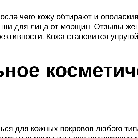
осле чего кожу обтирают и ополаскив
о ши для лица от морщин. Отзывы ж
ективности. Кожа становится упруго
ное косметич
ся для кожных покровов любого тип
 открытые ранки или оно подвержено