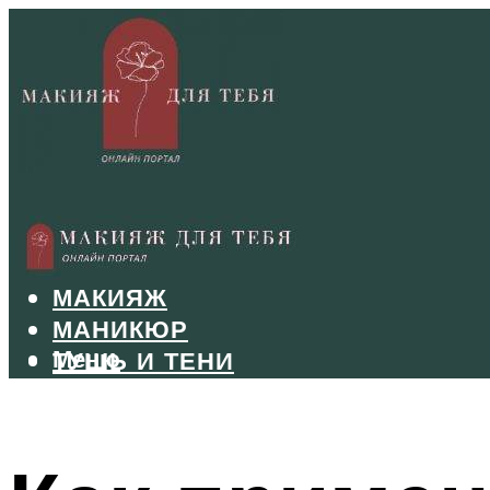
БРОВИ
ВОЛОСЫ
МАКИЯЖ
МАНИКЮР
Меню
ТУШЬ И ТЕНИ
УХОД ЗА ЛИЦОМ
Меню