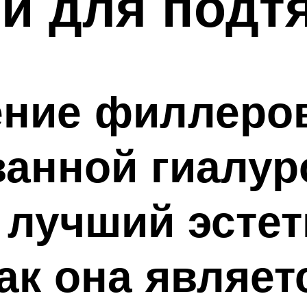
и для подт
ние филлеров
ванной гиалур
 лучший эсте
ак она являет