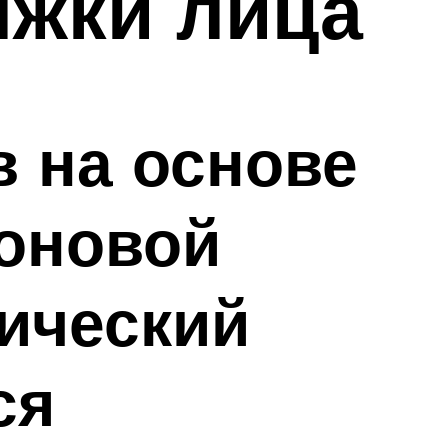
яжки лица
 на основе
оновой
тический
ся