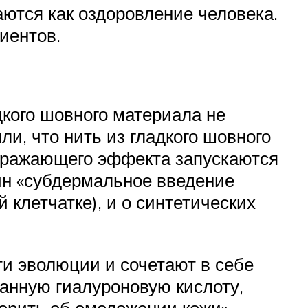
тся как оздоровление человека.
иентов.
дкого шовного материала не
ли, что нить из гладкого шовного
здражающего эффекта запускаются
ин «субдермальное введение
 клетчатке), и о синтетических
ти эволюции и сочетают в себе
анную гиалуроновую кислоту,
орить об омоложении кожи».