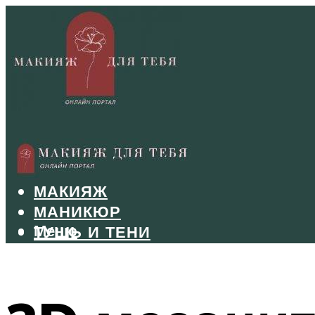
БРОВИ
ВОЛОСЫ
МАКИЯЖ
МАНИКЮР
Меню
ТУШЬ И ТЕНИ
УХОД ЗА ЛИЦОМ
Меню