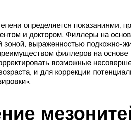
тепени определяется показаниями, п
иентом и доктором. Филлеры на основ
 зоной, выраженностью подкожно-жир
преимуществом филлеров на основе Г
корректировать возможные несоверш
возраста, и для коррекции потенциал
ировки».
ение мезоните