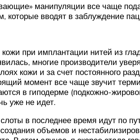
ающие» манипуляции все чаще подаю
м, которые вводят в заблуждение пац
 кожи при имплантации нитей из гла
явилась, многие производители уверя
лоях кожи и за счет постоянного ра
тоящий момент все чаще звучит терм
аются в гиподерме (подкожно-жировой
ь уже не идет.
слоты в последнее время идут по пу
ссоздания объемов и нестабилизиров
. В этом случае, я скорее стала гов