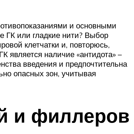
ротивопоказаниями и основными
е ГК или гладкие нити? Выбор
овой клетчатки и, повторюсь,
К является наличие «антидота» –
енства введения и предпочтительна
ьно опасных зон, учитывая
й и филлеров