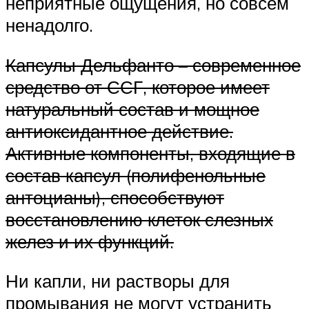
неприятные ощущения, но совсем
ненадолго.
Капсулы Дельфанто – современное
средство от ССГ, которое имеет
натуральный состав и мощное
антиоксидантное действие.
Активные компоненты, входящие в
состав капсул (полифенольные
антоцианы), способствуют
восстановлению клеток слезных
желез и их функций.
Ни капли, ни растворы для
промывания не могут устранить