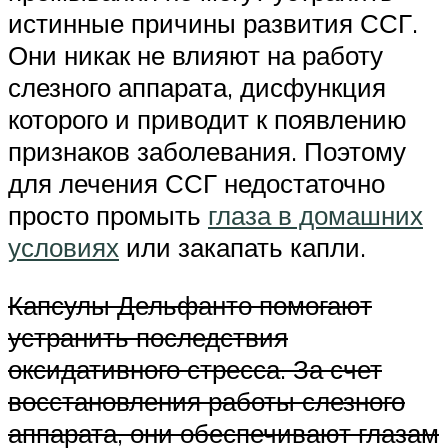
истинные причины развития ССГ.
Они никак не влияют на работу
слезного аппарата, дисфункция
которого и приводит к появлению
признаков заболевания. Поэтому
для лечения ССГ недостаточно
просто промыть
глаза в домашних
условиях
или закапать капли.
Капсулы Дельфанто помогают
устранить последствия
оксидативного стресса. За счет
восстановления работы слезного
аппарата, они обеспечивают глазам