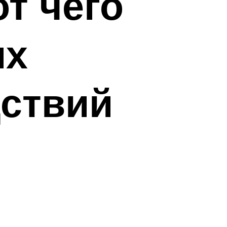
т чего
их
дствий