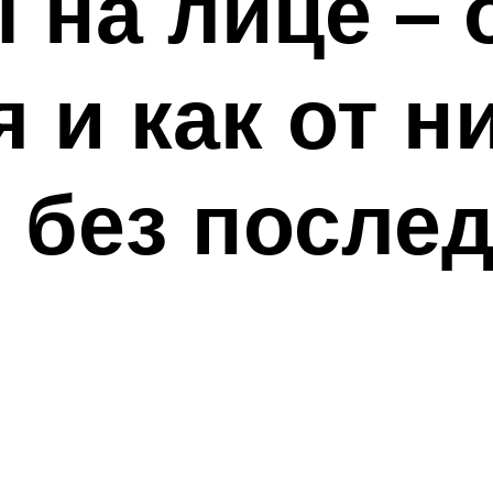
на лице – о
 и как от н
 без после