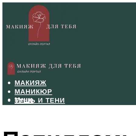
БРОВИ
ВОЛОСЫ
МАКИЯЖ
МАНИКЮР
Меню
ТУШЬ И ТЕНИ
УХОД ЗА ЛИЦОМ
Меню