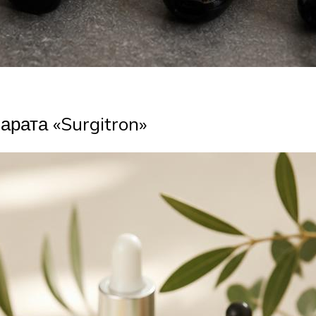
рата «Surgitron»