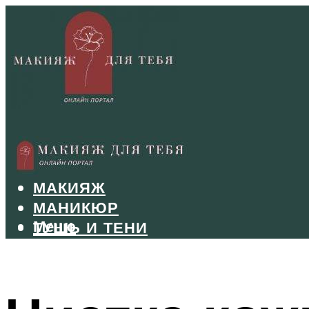
БРОВИ
ВОЛОСЫ
МАКИЯЖ
МАНИКЮР
Меню
ТУШЬ И ТЕНИ
УХОД ЗА ЛИЦОМ
Меню