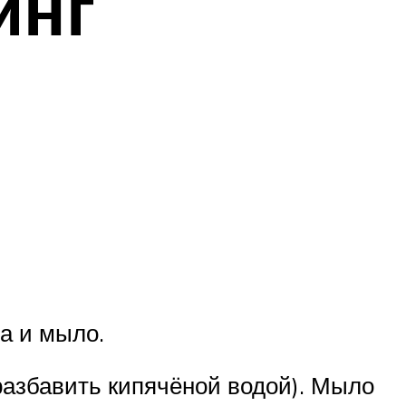
инг
а и мыло.
разбавить кипячёной водой). Мыло