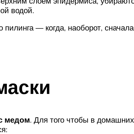
 верхним слоем эпидермиса, убирают
лой водой.
о пилинга — когда, наоборот, сначал
маски
с медом
. Для того чтобы в домашних
я: