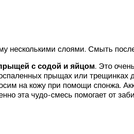
у несколькими слоями. Смыть после
 прыщей с содой и яйцом
. Это очен
 воспаленных прыщах или трещинках
носим на кожу при помощи спонжа. А
енно эта чудо-смесь помогает от заб