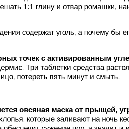
ешать 1:1 глину и отвар ромашки, на
ения содержат уголь, а почему бы ег
ерных точек с активированным угл
ермис. Три таблетки средства растол
ицо, потереть пять минут и смыть.
тся овсяная маска от прыщей, уг
хлопья, которые заливают на ночь к
 обеспечит сужение пор, а значит и 