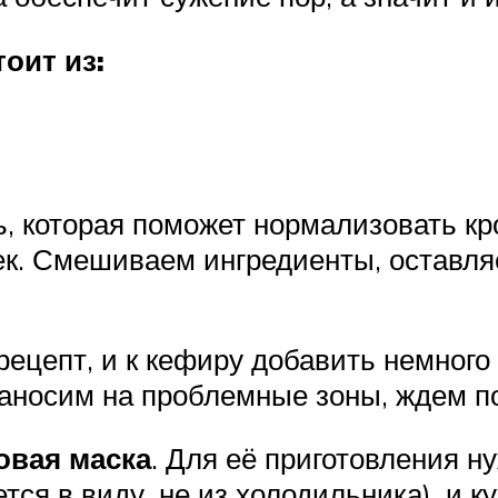
тоит из:
, которая поможет нормализовать кр
ек. Смешиваем ингредиенты, оставляе
цепт, и к кефиру добавить немного 
аносим на проблемные зоны, ждем п
овая маска
. Для её приготовления н
тся в виду, не из холодильника), и к