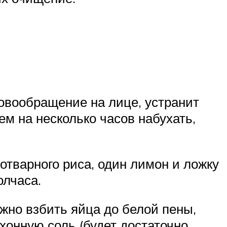
овообращение на лице, устранит
м на несколько часов набухать,
отварного риса, один лимон и ложку
олчаса.
ужно взбить яйца до белой пены,
ухонную соль (будет достаточно