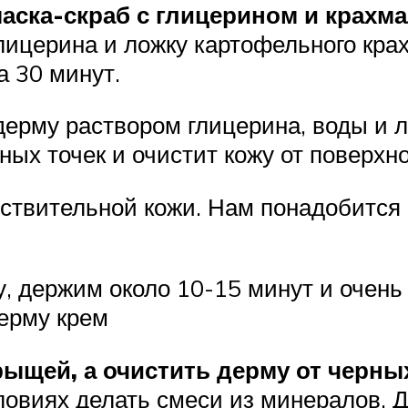
ска-скраб с глицерином и крахма
глицерина и ложку картофельного кр
а 30 минут.
дерму раствором глицерина, воды и л
ых точек и очистит кожу от поверхн
увствительной кожи. Нам понадобится
, держим около 10-15 минут и очен
ерму крем
прыщей, а очистить дерму от черны
овиях делать смеси из минералов. Д