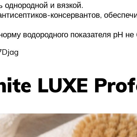
 однородной и вязкой.
 антисептиков-консервантов, обеспе
рму водородного показателя рН не б
7Djag
ite LUXE Prof