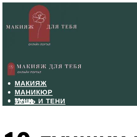
БРОВИ
ВОЛОСЫ
МАКИЯЖ
МАНИКЮР
Меню
ТУШЬ И ТЕНИ
УХОД ЗА ЛИЦОМ
Меню