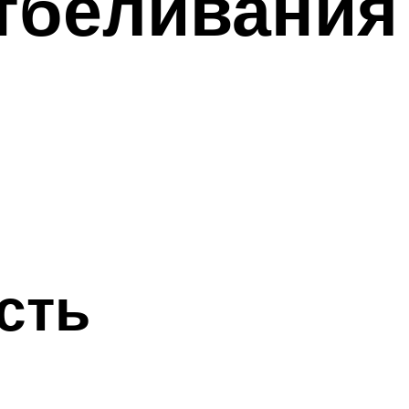
отбеливания
сть