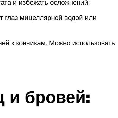
ата и избежать осложнений:
уг глаз мицеллярной водой или
рней к кончикам. Можно использовать
 и бровей: