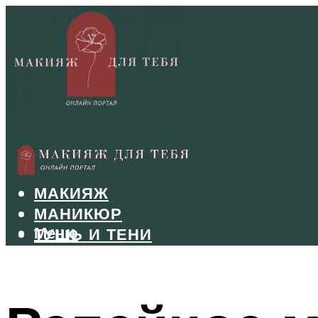
БРОВИ
ВОЛОСЫ
МАКИЯЖ
МАНИКЮР
Меню
ТУШЬ И ТЕНИ
УХОД ЗА ЛИЦОМ
Меню