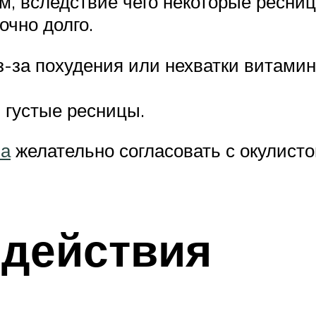
, вследствие чего некоторые ресниц
очно долго.
из-за похудения или нехватки витами
густые ресницы.
ла
желательно согласовать с окулисто
здействия