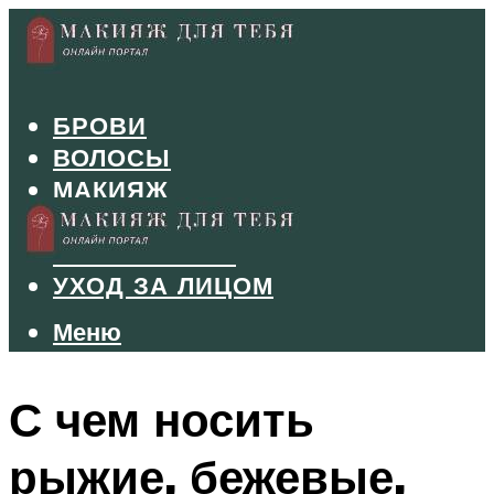
БРОВИ
ВОЛОСЫ
МАКИЯЖ
МАНИКЮР
ТУШЬ И ТЕНИ
УХОД ЗА ЛИЦОМ
Меню
Меню
С чем носить
рыжие, бежевые,