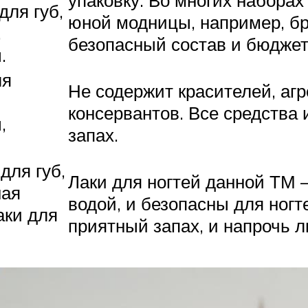
упаковку. Во многих наборах
для губ,
юной модницы, например, бр
,
безопасный состав и бюджет
.
ля
Не содержит красителей, аг
консервантов. Все средства
,
запах.
для губ,
Лаки для ногтей данной ТМ 
ная
водой, и безопасны для ног
аки для
приятный запах, и напрочь 