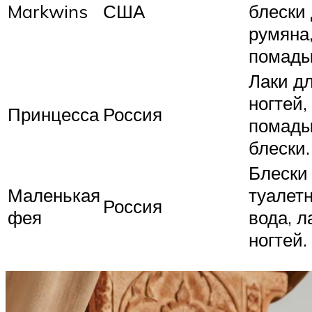
Markwins
США
блески 
румяна
помады
Лаки д
ногтей,
Принцесса
Россия
помады
блески.
Блески 
Маленькая
туалет
Россия
фея
вода, л
ногтей.