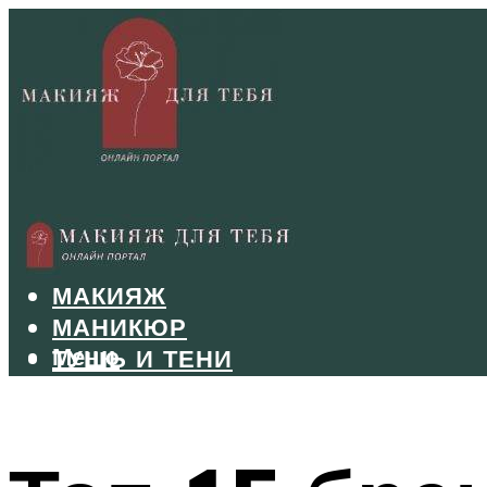
БРОВИ
ВОЛОСЫ
МАКИЯЖ
МАНИКЮР
Меню
ТУШЬ И ТЕНИ
УХОД ЗА ЛИЦОМ
Меню