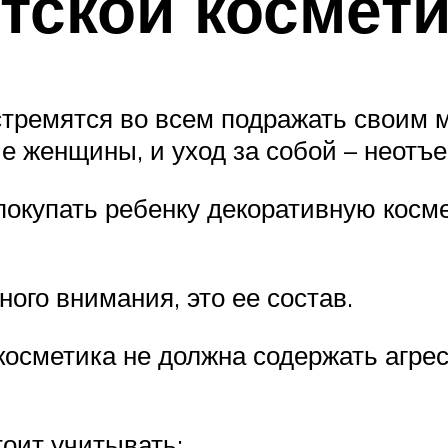
етской космет
стремятся во всем подражать своим 
ие женщины, и уход за собой – неот
о покупать ребенку декоративную кос
ого внимания, это ее состав.
косметика не должна содержать агре
тоит учитывать: