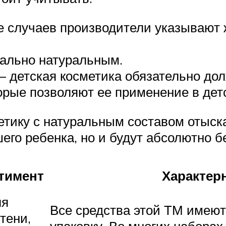
е случаев производители указывают
мально натуральным.
– детская косметика обязательно до
рые позволяют ее применение в детс
метику с натуральным составом отыс
его ребенка, но и будут абсолютно б
тимент
Характер
ля
Все средства этой ТМ имеют
 тени,