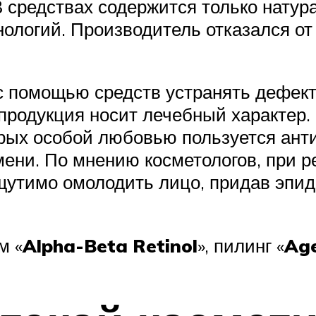
 В средствах содержится только нату
нологий. Производитель отказался от
 помощью средств устранять дефекты
продукция носит лечебный характер.
орых особой любовью пользуется ант
ени. По мнению косметологов, при р
щутимо омолодить лицо, придав эпид
м «
Alpha-Beta Retinol
», пилинг «
Age