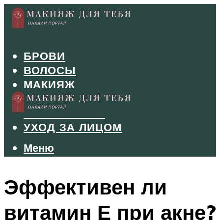
БРОВИ
ВОЛОСЫ
МАКИЯЖ
МАНИКЮР
ТУШЬ И ТЕНИ
УХОД ЗА ЛИЦОМ
Меню
Меню
Эффективен ли
витамин Е при акне?