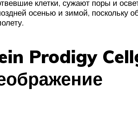
вевшие клетки, сужают поры и осве
здней осенью и зимой, поскольку о
олету.
ein Prodigy Cel
еображение