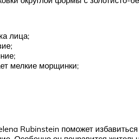
ка лица;
ие;
ние;
ает мелкие морщинки;
lena Rubinstein поможет избавиться 
яние. Особенно он понравится житель