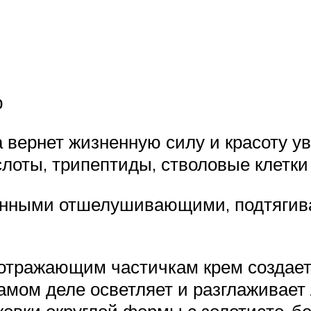
р
 вернет жизненную силу и красоту ув
лоты, трипептиды, стволовые клетки
енными отшелушивающими, подтяги
тоотражающим частичкам крем создае
амом деле осветляет и разглаживает
овки округлой формы с золотисто-б