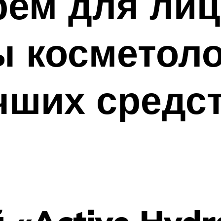
ем для лиц
ы косметоло
чших средст