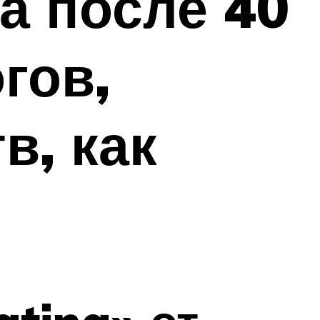
а после 40
гов,
в, как