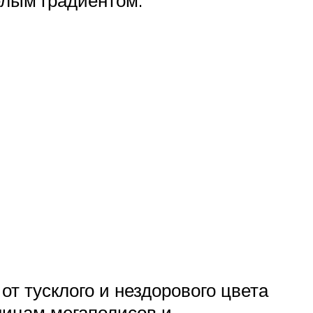
от тусклого и нездорового цвета
ницам мегаполисов и