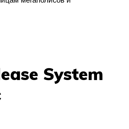
lease System
с