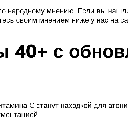
по народному мнению. Если вы нашли
тесь своим мнением ниже у нас на са
ы 40+ с обно
тамина C станут находкой для атони
гментацией.