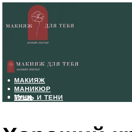
БРОВИ
ВОЛОСЫ
МАКИЯЖ
МАНИКЮР
Меню
ТУШЬ И ТЕНИ
УХОД ЗА ЛИЦОМ
Меню