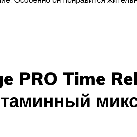
ge PRO Time Re
витаминный мик