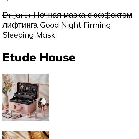
Dr.Jart+ Ночная маска с эффектом
лифтинга Good Night Firming
Sleeping Mask
Etude House