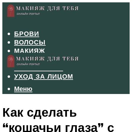
БРОВИ
ВОЛОСЫ
МАКИЯЖ
МАНИКЮР
ТУШЬ И ТЕНИ
УХОД ЗА ЛИЦОМ
Меню
Меню
Как сделать
“кошачьи глаза” с