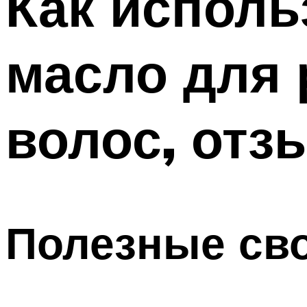
Как исполь
масло для 
волос, отз
Полезные св