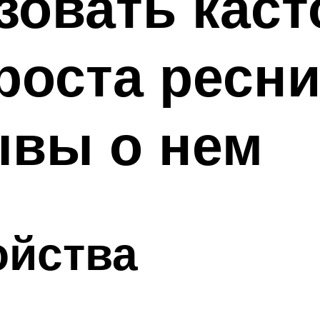
зовать кас
роста ресни
ывы о нем
ойства