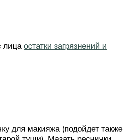
с лица
остатки загрязнений и
чку для макияжа (подойдет также
арой туши). Мазать реснички