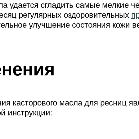
ла удается сгладить самые мелкие ч
месяц регулярных оздоровительных
п
тельное улучшение состояния кожи ве
енения
я касторового масла для ресниц явл
й инструкции: