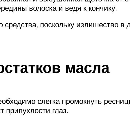
ередины волоска и ведя к кончику.
о средства, поскольку излишество в
остатков масла
необходимо слегка промокнуть ресни
т припухлости глаз.