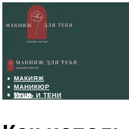
БРОВИ
ВОЛОСЫ
МАКИЯЖ
МАНИКЮР
Меню
ТУШЬ И ТЕНИ
УХОД ЗА ЛИЦОМ
Меню