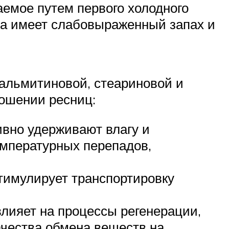
чаемое путем первого холодного
са имеет слабовыраженный запах и
пальмитиновой, стеариновой и
ношении ресниц:
ивно удерживают влагу и
мпературных перепадов,
тимулирует транспортировку
влияет на процессы регенерации,
чества обмена веществ на