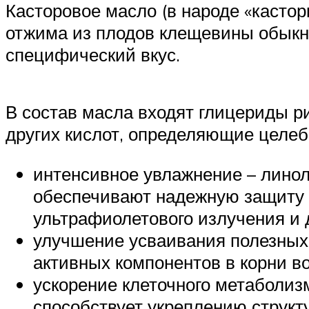
Касторовое масло (в народе «кастор
отжима из плодов клещевины обыкн
специфический вкус.
В состав масла входят глицериды р
других кислот, определяющие целеб
интенсивное увлажнение – линол
обеспечивают надежную защиту 
ультрафиолетового излучения и д
улучшение усваивания полезных
активных компонентов в корни во
ускорение клеточного метаболиз
способствует укреплению струк