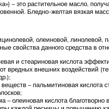
ка») – это растительное масло, полу
овенной. Бледно-желтая вязкая мас
ицинолевой, олеиновой, линолевой, 
ные свойства данного средства в от
евая и стеариновая кислота эффект
от вредных внешних воздействий (те
р.);
 веществ – пальмитиновая кислота с
лосков;
ма – олеиновая кислота благотворно 
туры каждой ресницы и повышению ка