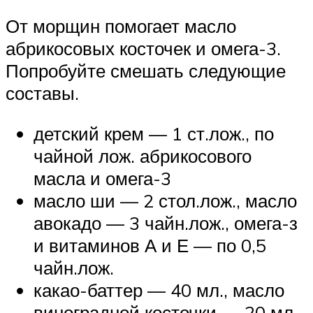
От морщин помогает масло
абрикосовых косточек и омега-3.
Попробуйте смешать следующие
составы.
детский крем — 1 ст.лож., по
чайной лож. абрикосового
масла и омега-3
масло ши — 2 стол.лож., масло
авокадо — 3 чайн.лож., омега-з
и витаминов А и Е — по 0,5
чайн.лож.
какао-баттер — 40 мл., масло
виноградной косточки — 20 мл,