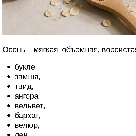
Осень – мягкая, объемная, ворсиста
букле,
замша,
твид,
ангора,
вельвет,
бархат,
велюр,
лен,