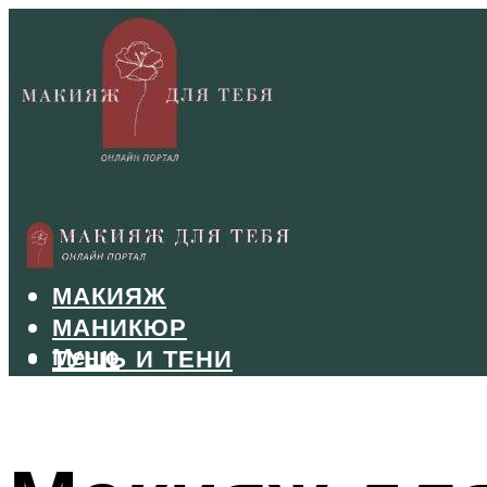
БРОВИ
ВОЛОСЫ
МАКИЯЖ
МАНИКЮР
Меню
ТУШЬ И ТЕНИ
УХОД ЗА ЛИЦОМ
Меню