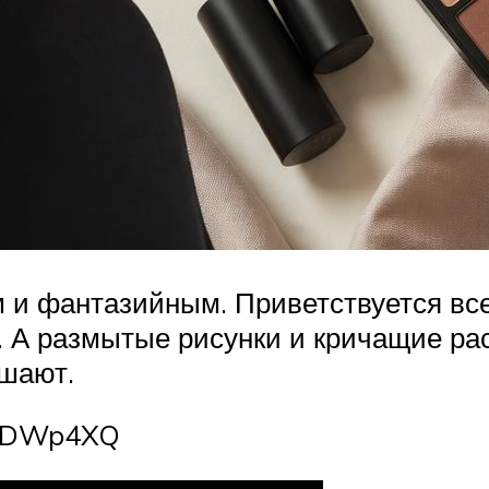
и фантазийным. Приветствуется все 
 А размытые рисунки и кричащие рас
шают.
89DWp4XQ