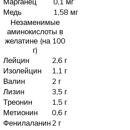
Марганец
0,1 мг
Медь
1,58 мг
Незаменимые
аминокислоты в
желатине (на 100
г)
Лейцин
2,6 г
Изолейцин
1,1 г
Валин
2 г
Лизин
3,5 г
Треонин
1,5 г
Метионин
0,6 г
Фенилаланин
2 г