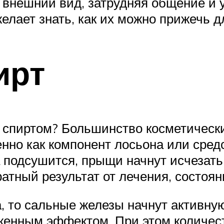
 внешний вид, затрудняя общение и 
желает знать, как их можно прижечь 
ирт
спиртом? Большинство косметически
енно как компонент лосьона или сред
подсушится, прыщи начнут исчезать.
атный результат от лечения, состоян
, то сальные железы начнут активную
аженным эффектом. При этом количес