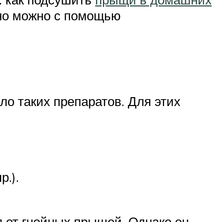
сно можно с помощью
о таких препаратов. Для этих
.).
я от гнойных прыщей. Однако он