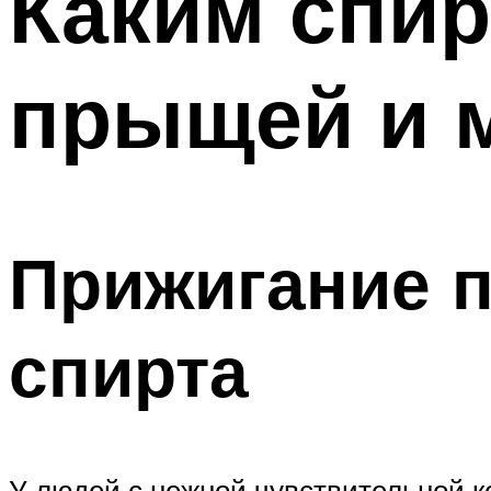
Каким спир
прыщей и м
Прижигание 
спирта
У людей с нежной чувствительной к