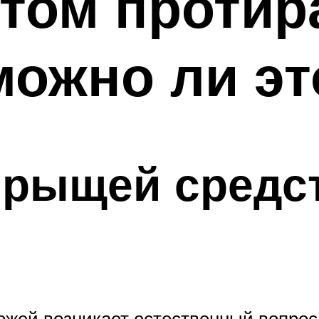
том протир
ожно ли эт
прыщей средс
ожей возникает естественный вопрос