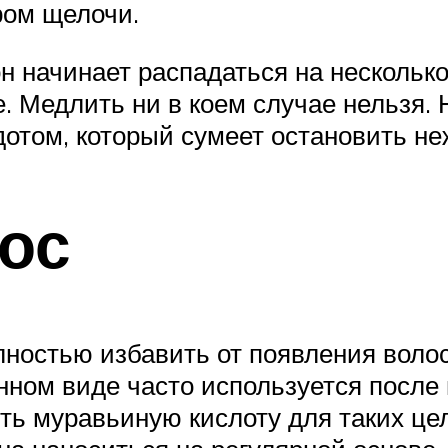
ром щелочи.
он начинает распадаться на нескольк
е. Медлить ни в коем случае нельзя.
дотом, который сумеет остановить н
ос
ностью избавить от появления волося
енном виде часто используется после
ить муравьиную кислоту для таких ц