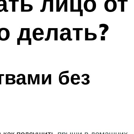
ать лицо от
о делать?
твами без
: как подсушить
прыщи в домашних