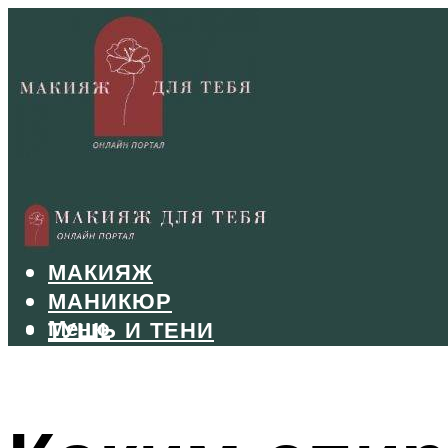
БРОВИ
ВОЛОСЫ
МАКИЯЖ
МАНИКЮР
Меню
ТУШЬ И ТЕНИ
УХОД ЗА ЛИЦОМ
Меню