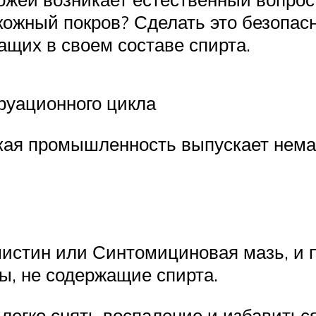
 кожный покров? Сделать это безопа
щих в своем составе спирта.
руационного цикла
ая промышленность выпускает немал
истин или Синтомициновая мазь, и пр
, не содержащие спирта.
легко снять воспаление и избавитьс