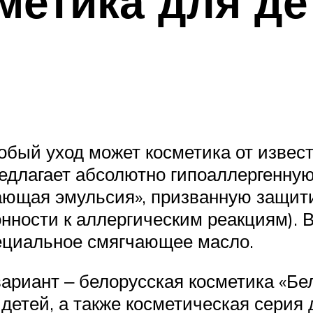
метика для де
обый уход может косметика от извес
едлагает абсолютно гипоаллергенную
ющая эмульсия», призванную защити
нности к аллергическим реакциям). 
пециальное смягчающее масло.
ариант ‒ белорусская косметика «Бе
детей, а также косметическая серия