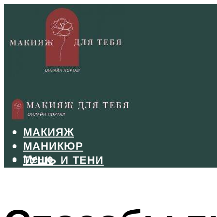
БРОВИ
ВОЛОСЫ
МАКИЯЖ
МАНИКЮР
Меню
ТУШЬ И ТЕНИ
УХОД ЗА ЛИЦОМ
Меню