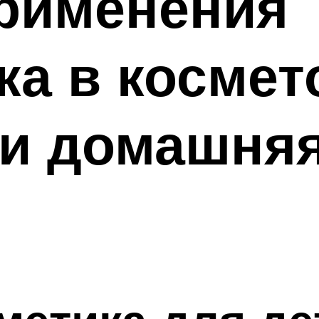
рименения
а в космет
и домашняя