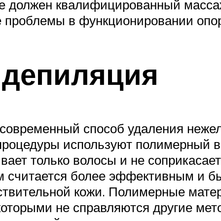
 ее должен квалифицированный масс
 проблемы в функционировании опор
 депиляция
современный способ удаления нежел
процедуры используют полимерный во
вает только волосы и не соприкасает
м считается более эффективным и бы
ствительной кожи. Полимерные мате
 которыми не справляются другие мето