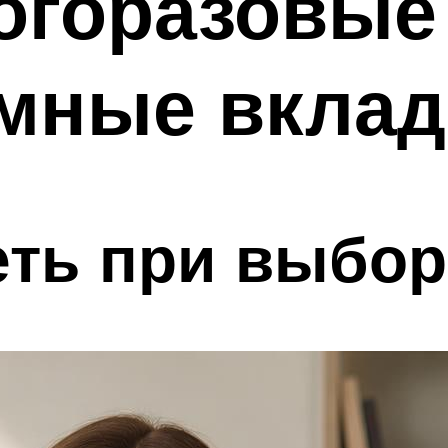
огоразовые
мные вкла
еть при выбор