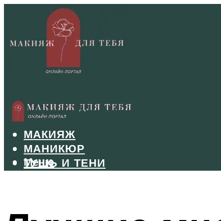
БРОВИ
ВОЛОСЫ
МАКИЯЖ
МАНИКЮР
Меню
ТУШЬ И ТЕНИ
УХОД ЗА ЛИЦОМ
Меню