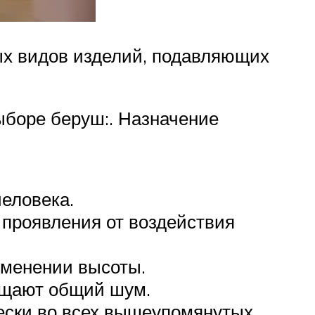
ых видов изделий, подавляющих
боре беруш:. Назначение
еловека.
проявления от воздействия
зменении высоты.
ощают общий шум.
ески во всех вышеупомянутых