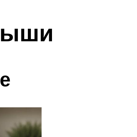
дыши
е