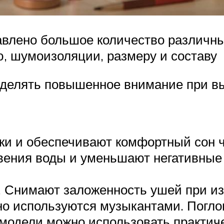
авлено большое количество различн
, шумоизоляции, размеру и составу
делять повышенное внимание при вы
ки и обеспечивают комфортный сон ч
вения воды и уменьшают негативные 
. Снимают заложенность ушей при и
но используются музыкантами. Погл
 модели можно использовать практич