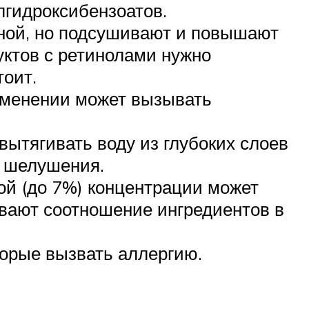
лгидроксибензоатов.
тной, но подсушивают и повышают
дуктов с ретинолами нужно
тоит.
рименении может вызывать
вытягивать воду из глубоких слоев
, шелушения.
лой (до 7%) концентрации может
ывают соотношение ингредиентов в
торые вызвать аллергию.