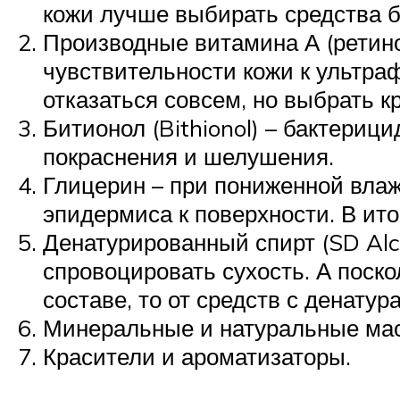
кожи лучше выбирать средства б
Производные витамина А (ретино
чувствительности кожи к ультраф
отказаться совсем, но выбрать к
Битионол (Bithionol) – бактери
покраснения и шелушения.
Глицерин – при пониженной влаж
эпидермиса к поверхности. В ито
Денатурированный спирт (SD Alco
спровоцировать сухость. А поск
составе, то от средств с денатур
Минеральные и натуральные масл
Красители и ароматизаторы.