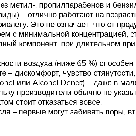
ез метил-, пропилпарабенов и бензи
иды) – отлично работают на возрас
иолету. Это не означает, что от про
рем с минимальной концентрацией, с
цидный компонент, при длительном п
ности воздуха (ниже 65 %) способен 
ге – дискомфорт, чувство стянутости
hol или Alcohol Denat) – даже в ма
ольку производители обычно не указ
атом стоит отказаться вовсе.
а – первые могут забивать поры, в