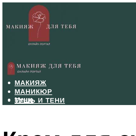
БРОВИ
ВОЛОСЫ
МАКИЯЖ
МАНИКЮР
Меню
ТУШЬ И ТЕНИ
УХОД ЗА ЛИЦОМ
Меню