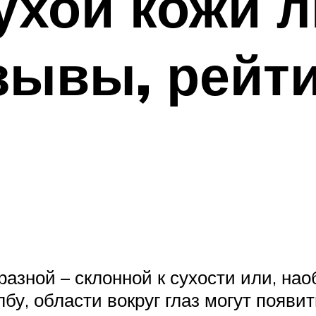
ухой кожи л
зывы, рейти
зной – склонной к сухости или, нао
лбу, области вокруг глаз могут появ