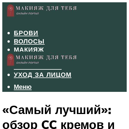
БРОВИ
ВОЛОСЫ
МАКИЯЖ
МАНИКЮР
ТУШЬ И ТЕНИ
УХОД ЗА ЛИЦОМ
Меню
Меню
«Самый лучший»:
обзор CC кремов и