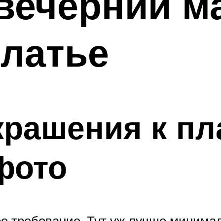
вечерний м
платье
рашения к пл
фото
е требование. Тут уж лучше минима