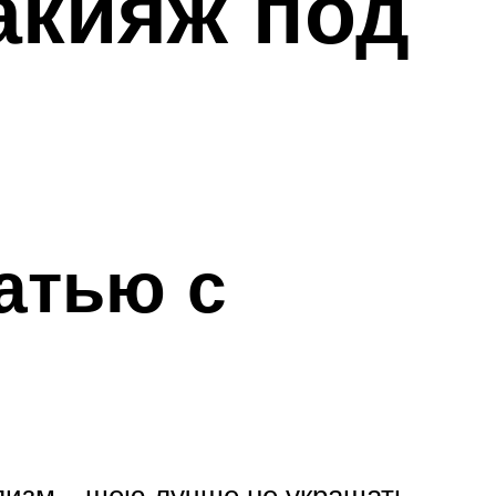
акияж под
атью с
лизм – шею лучше не украшать