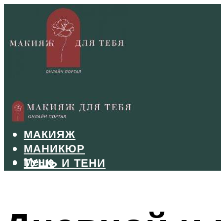
БРОВИ
ВОЛОСЫ
МАКИЯЖ
МАНИКЮР
Меню
ТУШЬ И ТЕНИ
УХОД ЗА ЛИЦОМ
Меню